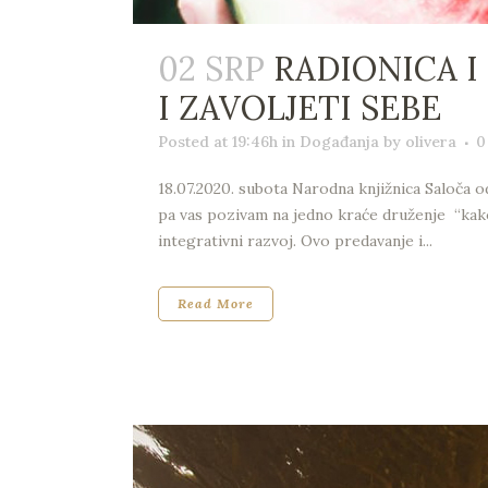
02 SRP
RADIONICA I
I ZAVOLJETI SEBE
Posted at 19:46h
in
Događanja
by
olivera
0
18.07.2020. subota Narodna knjižnica Saloča 
pa vas pozivam na jedno kraće druženje “kako 
integrativni razvoj. Ovo predavanje i...
Read More