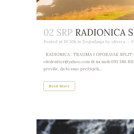
02 SRP
RADIONICA S
Posted at 19:30h
in
Događanja
by
olivera
0
RADIONICA : TRAUMA I OPORAVAK SPLIT 04.07.2
oledrutter@yahoo.com ili na mob:091 586 8107
previše, da bi smo preživjeli,...
Read More