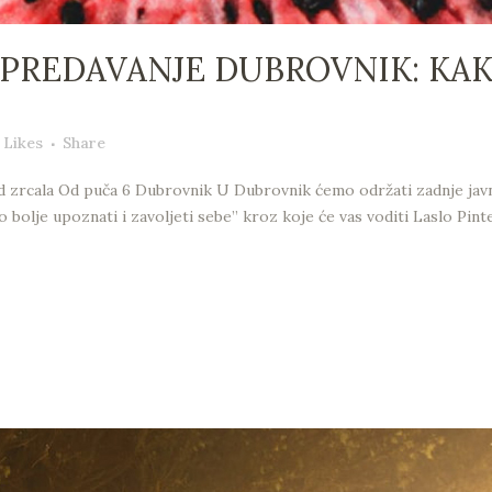
 PREDAVANJE DUBROVNIK: KA
Likes
Share
od zrcala Od puča 6 Dubrovnik U Dubrovnik ćemo održati zadnje javno
bolje upoznati i zavoljeti sebe” kroz koje će vas voditi Laslo Pint